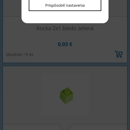
Prispôsobiť nastavenia
Kocka 2x1 bledo zelená
0,03 €
Skladom >5 ks