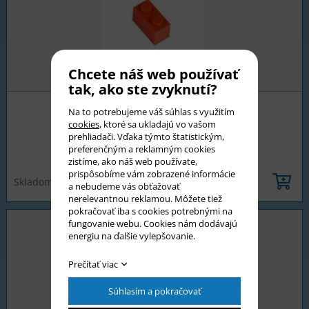
Chcete náš web používať
tak, ako ste zvyknutí?
Na to potrebujeme váš súhlas s využitím
Kocka 2x1 tmavo oranžová
cookies
, ktoré sa ukladajú vo vašom
prehliadači. Vďaka týmto štatistickým,
preferenčným a reklamným cookies
0,03 €
zistíme, ako náš web používate,
prispôsobíme vám zobrazené informácie
Skladom >5 ks
a nebudeme vás obťažovať
nerelevantnou reklamou. Môžete tiež
pokračovať iba s cookies potrebnými na
fungovanie webu. Cookies nám dodávajú
energiu na ďalšie vylepšovanie.
Prečítať viac
Súhlasím a pokračovať