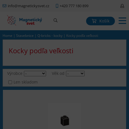
info@magnetickysvet.cz
+420 777 180 899
Košík
Home
|
Stavebnice
|
Q-bricks - kocky
|
Kocky podľa veľkosti
Kocky podľa veľkosti
Výrobce
Věk od
Len skladom