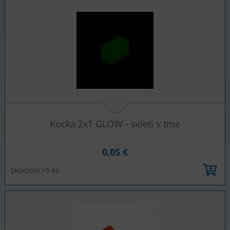
Kocka 2x1 GLOW - svieti v tme
0,05 €
Skladom >5 ks