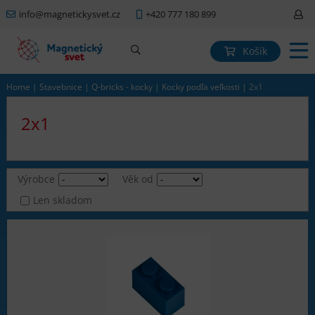
info@magnetickysvet.cz
+420 777 180 899
Košík
Home
|
Stavebnice
|
Q-bricks - kocky
|
Kocky podľa veľkosti
|
2x1
2x1
Výrobce
Věk od
Len skladom