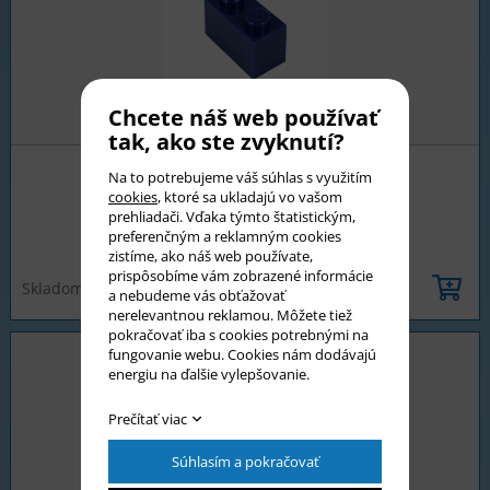
Chcete náš web používať
tak, ako ste zvyknutí?
Na to potrebujeme váš súhlas s využitím
Kocka 2x1 tmavo modrá
cookies
, ktoré sa ukladajú vo vašom
prehliadači. Vďaka týmto štatistickým,
preferenčným a reklamným cookies
0,03 €
zistíme, ako náš web používate,
prispôsobíme vám zobrazené informácie
Skladom >5 ks
a nebudeme vás obťažovať
nerelevantnou reklamou. Môžete tiež
pokračovať iba s cookies potrebnými na
fungovanie webu. Cookies nám dodávajú
energiu na ďalšie vylepšovanie.
Prečítať viac
Súhlasím a pokračovať