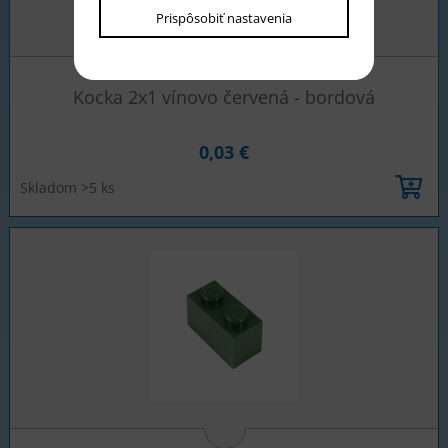
Prispôsobiť nastavenia
Kocka 2x1 vínovo červená - bordová
0,03 €
Skladom >5 ks