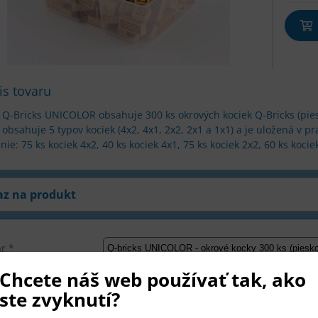
is tovaru
 Q-Bricks UNICOLOR obsahuje 300 ks okrových kociek Q-Bricks (pies
obsahuje 5 typov kociek (4x2, 4x1, 2x2, 2x1 a 1x1) a je uložená v p
nie: 75 ks kociek 4x2, 40 ks kociek 4x1, 75 ks kociek 2x2, 60 ks kocie
az na produkt
r *
Chcete náš web používať tak, ako
o *
ste zvyknutí?
il *