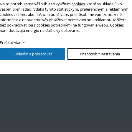
fón
Na to potrebujeme váš súhlas s využitím
cookies
, ktoré sa ukladajú vo
vašom prehliadači. Vďaka týmto štatistickým, preferenčným a reklamným
cookies zistíme, ako náš web používate, prispôsobíme vám zobrazené
zka
informácie a nebudeme vás obťažovať nerelevantnou reklamou. Môžete
tiež pokračovať iba s cookies potrebnými na fungovanie webu. Cookies
nám dodávajú energiu na ďalšie vylepšovanie.
Prečítať viac
Súhlasím a pokračovať
Prispôsobiť nastavenia