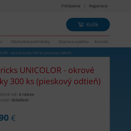
Prihlásenie
|
Registrácia
Košík
ás
Obchodné podmienky
Doprava a platba
Kontakt
LOR - okrové kocky 300 ks (pieskový odtieň)
ricks UNICOLOR - okrové
ky 300 ks (pieskový odtieň)
učené od:
4 rokov
nosť:
skladom
,90
€