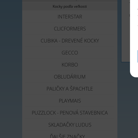
Tele
Kocky podľa veľkosti
Otá
INTERSTAR
CLICFORMERS
CUBIKA - DREVENÉ KOCKY
GECCO
KORBO
OBLUDÁRIUM
PALIČKY A ŠPACHTLE
PLAYMAIS
PUZZLOCK - PENOVÁ STAVEBNICA
SKLADAČKY LUDUS
ĎALŠIE ZNAČKY ...