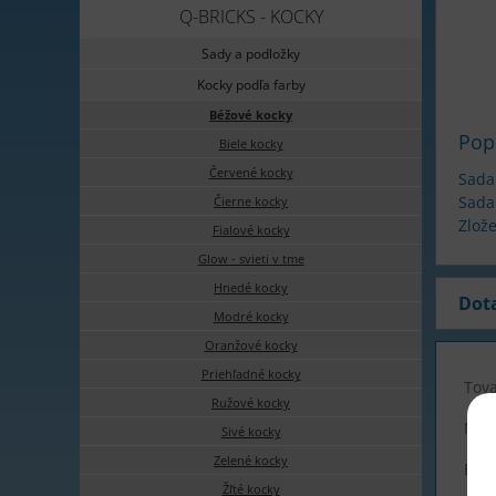
Q-BRICKS - KOCKY
Sady a podložky
Kocky podľa farby
Béžové kocky
Pop
Biele kocky
Červené kocky
Sada
Sada 
Čierne kocky
Zlože
Fialové kocky
Glow - svieti v tme
Hnedé kocky
Dot
Modré kocky
Oranžové kocky
Priehľadné kocky
Tova
Ružové kocky
Men
Sivé kocky
Zelené kocky
E-ma
Žľté kocky