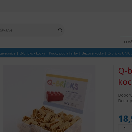
O n
tavebnice
|
Q-bricks - kocky
|
Kocky podľa farby
|
Béžové kocky
|
Q-bricks UNICO
Q-b
koc
Dopor
Dostup
18