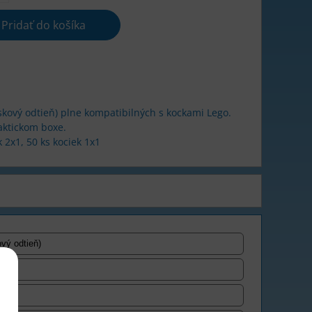
Pridať do košíka
kový odtieň) plne kompatibilných s kockami Lego.
raktickom boxe.
k 2x1, 50 ks kociek 1x1