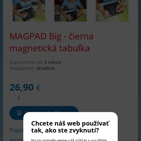
MAGPAD Big - čierna
magnetická tabuľka
Doporučené od:
3 rokov
Dostupnosť:
skladom
26,90
€
Pridať do košíka
Chcete náš web používať
tak, ako ste zvyknutí?
Popis tovaru
MAGPAD Big tabuľka má mriežku obsahujúcu 714
Na to potrebujeme váš súhlas s využitím