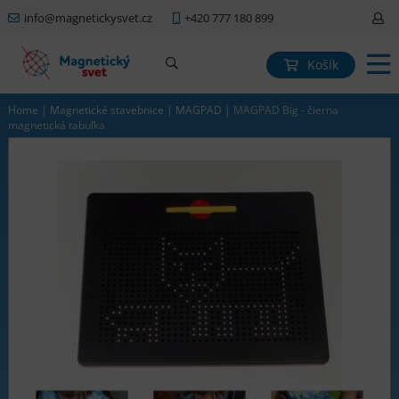
info@magnetickysvet.cz
+420 777 180 899
Košík
Home
|
Magnetické stavebnice
|
MAGPAD
|
MAGPAD Big - čierna
magnetická tabuľka