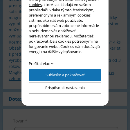
cookies
, ktoré sa ukladajú vo vašom
presných okrúhlych otvorov, v ktorých sa vďaka
prehliadači. Vďaka týmto štatistickým,
sofistikovanému magnetickému stylusu objavia
preferenčným a reklamným cookies
magnetické guličky. Po priblížení pera k tabuľke, guličky
zistíme, ako náš web používate,
vyplní otvory a tým vznikajú požadované obrazce. Prstom
prispôsobíme vám zobrazené informácie
možno guličky zastrčiť späť a obrázok opraviť alebo
a nebudeme vás obťažovať
vymazať.
nerelevantnou reklamou. Môžete tiež
pokračovať iba s cookies potrebnými na
Rozmer tabuľky: 315 x 255 x 15 mm, počet guličiek: 714 ks
fungovanie webu. Cookies nám dodávajú
Obsah balenia: tabuľka s perom, 10 ks papierových kariet
energiu na ďalšie vylepšovanie.
s predlohami.
Výrobok je certifikovaný podľa EN 71, určený pre deti od 3
Prečítať viac
rokov, vhodný tiež pre škôlky a školy.
MagPad Big ponúkame tiež v
čiernej
,
červenej
,
modrej
,
Súhlasím a pokračovať
zelenej,
ružovej
a
žltej
farbe.
Prispôsobiť nastavenia
Dotaz na produkt
Video
Tovar *