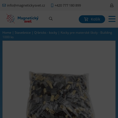
info@magnetickysvet.cz
+420 777 180 899
Košík
Home
|
Stavebnice
|
Q-bricks - kocky
|
Kocky pre materské školy - Building
1000 ks