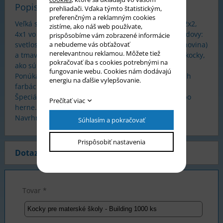
Popis tovaru
prehliadači. Vďaka týmto štatistickým,
preferenčným a reklamným cookies
Veľká sada 1000 kusov kociek v 3 veľkostiach - 4x2, 2x2,
zistíme, ako náš web používate,
4x1 vo farbách vhodných napríklad pre mestské budovy:
prispôsobíme vám zobrazené informácie
a nebudeme vás obťažovať
svetlosivé, sivé, tmavosivé, priehľadné, béžové (slonovina)
nerelevantnou reklamou. Môžete tiež
a tmavohnedé. Táto sada neobsahuje žiadne malé kocky,
pokračovať iba s cookies potrebnými na
ako sú 1×1 a 1×2 a umožňuje vám hrať bezpečne.
fungovanie webu. Cookies nám dodávajú
Ponúkame tiež stavebné podložky Q-Bricks v rôznych
energiu na ďalšie vylepšovanie.
farbách -
podložky Q-Bricks
.
Špeciálna zmes tehál pre materské školy, školy alebo
Prečítať viac
herne.
Navrhnuté v Taliansku, vyrobené v Slovinsku.
Súhlasím a pokračovať
Prispôsobiť nastavenia
Dotaz na produkt
Tovar *