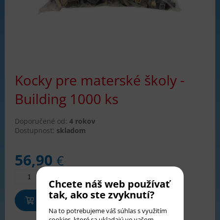
Kocky pre materské školy -
Building 1000 ks
Doporučené od:
4 rokov
Dostupnosť:
skladom
56,90
€
Chcete náš web používať
tak, ako ste zvyknutí?
Pridať do košíka
Na to potrebujeme váš súhlas s využitím
cookies
, ktoré sa ukladajú vo vašom