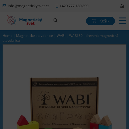
info@magnetickysvet.cz
+420 777 180 899
Košík
Home
|
Magnetické stavebnice
|
WABI
|
WABI 80 - drevená magnetická
stavebnica