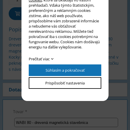
prehliadači. Vďaka týmto štatistickým,
preferenčným a reklamným cookies
Pridať do košíka
zistíme, ako náš web používate,
prispôsobíme vám zobrazené informácie
a nebudeme vás obťažovať
Popis tovaru
nerelevantnou reklamou. Môžete tiež
pokračovať iba s cookies potrebnými na
Drevená magnetická stavebnica WABI 80 obsahuje 80
fungovanie webu. Cookies nám dodávajú
drevených kociek s magnetmi. Vďaka 304 pohyblivým
energiu na ďalšie vylepšovanie.
magnetom sa kocky ľahko spájajú zo všetkých strán.
Kocky majú 7 tvarov a sú v 5 farbách. Kocky sú uložené v
Prečítať viac
peknej papierovej krabici. V krabici nájdete tiež knižočku
s návodmi a vrecúško na kocky.
Súhlasím a pokračovať
Prispôsobiť nastavenia
Dotaz na produkt
Tovar *