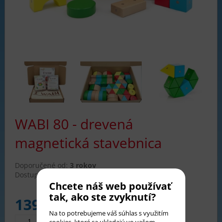
WABI 80 - drevená
magnetická stavebnica
Doporučené od:
3 rokov
Dostupnosť:
skladom
Chcete náš web používať
tak, ako ste zvyknutí?
139,90
€
Na to potrebujeme váš súhlas s využitím
cookies
, ktoré sa ukladajú vo vašom