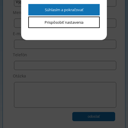
Súhlasím a pokračovať
Meno *
Prispôsobiť nastavenia
E-mail *
Telefón
Otázka
odoslať