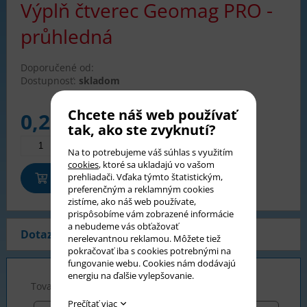
Výplň čtverec Geomag PRO -
průhledná
Doporučené od:
Dostupnosť:
skladom
Chcete náš web používať
0,20
€
tak, ako ste zvyknutí?
Na to potrebujeme váš súhlas s využitím
cookies
, ktoré sa ukladajú vo vašom
Pridať do košíka
prehliadači. Vďaka týmto štatistickým,
preferenčným a reklamným cookies
zistíme, ako náš web používate,
prispôsobíme vám zobrazené informácie
a nebudeme vás obťažovať
Dotaz na produkt
nerelevantnou reklamou. Môžete tiež
pokračovať iba s cookies potrebnými na
fungovanie webu. Cookies nám dodávajú
energiu na ďalšie vylepšovanie.
Tovar *
Prečítať viac