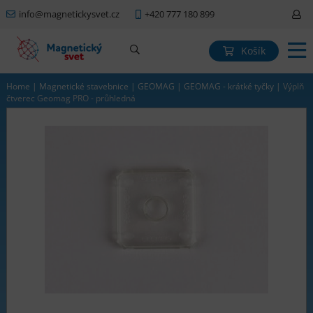
info@magnetickysvet.cz
+420 777 180 899
Košík
Home
|
Magnetické stavebnice
|
GEOMAG
|
GEOMAG - krátké tyčky
|
Výplň
čtverec Geomag PRO - průhledná