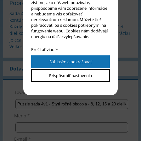
Popis tovaru
zistíme, ako náš web používate,
prispôsobíme vám zobrazené informácie
Sada 4v1 - s obrázkami ročných období obsahuje 4
a nebudeme vás obťažovať
nerelevantnou reklamou. Môžete tiež
kontúrová puzzle pre najmenšie deti.
pokračovať iba s cookies potrebnými na
Každý obrázok má krásne tvarované okraje a iný počet
fungovanie webu. Cookies nám dodávajú
dielikov - 8, 12, 15 a 20 dielikov. Rozmer jedného obrázku
energiu na ďalšie vylepšovanie.
je cca 27 x 20 cm.
Veľkosť krabice je 33 x 23 x 5 cm.
Prečítať viac
Súhlasím a pokračovať
Dotaz na produkt
Prispôsobiť nastavenia
Tovar *
Meno *
E-mail *