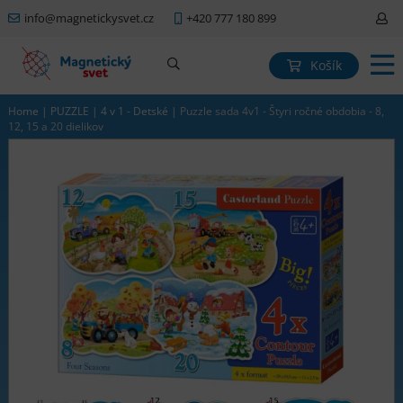
info@magnetickysvet.cz
+420 777 180 899
Košík
Home
|
PUZZLE
|
4 v 1 - Detské
|
Puzzle sada 4v1 - Štyri ročné obdobia - 8,
12, 15 a 20 dielikov