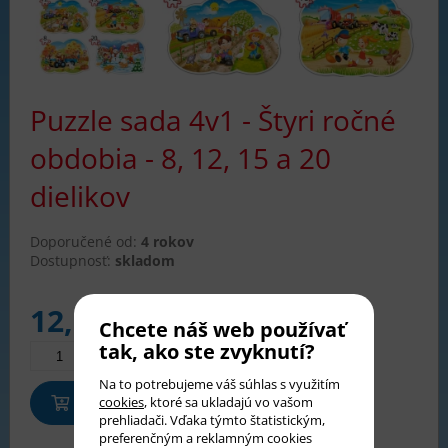
Puzzle sada 4v1 - Štyri ročné
obdobia - 8, 12, 15 a 20
dielikov
Doporučené od:
4 rokov
Dostupnosť:
skladom
12,50
€
Chcete náš web používať
tak, ako ste zvyknutí?
Na to potrebujeme váš súhlas s využitím
Pridať do košíka
cookies
, ktoré sa ukladajú vo vašom
prehliadači. Vďaka týmto štatistickým,
preferenčným a reklamným cookies