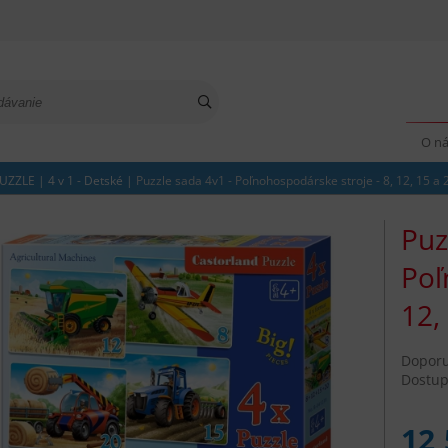
O n
UZZLE
|
4 v 1 - Detské
|
Puzzle sada 4v1 - Poľnohospodárske stroje - 8, 12, 15 a 
Puz
Poľ
12,
Dopor
Dostup
12