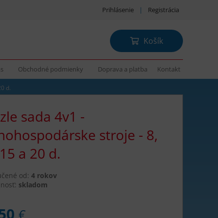
Prihlásenie
|
Registrácia
Košík
ás
Obchodné podmienky
Doprava a platba
Kontakt
20 d.
zle sada 4v1 -
nohospodárske stroje - 8,
 15 a 20 d.
učené od:
4 rokov
nosť:
skladom
,50
€