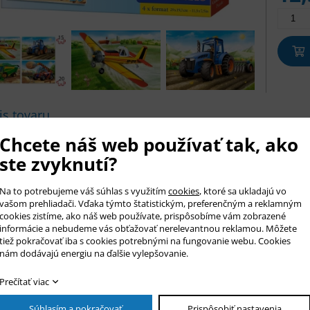
is tovaru
 4v1 - s obrázkami poľnohospodárskych strojov obsahuje 4 puzzle p
Chcete náš web používať tak, ako
 obrázok má iný počet dielikov - 8, 12, 15 a 20 dielikov. Rozmer je
ste zvyknutí?
sť krabice je 33 x 23 x 5 cm.
Na to potrebujeme váš súhlas s využitím
cookies
, ktoré sa ukladajú vo
vašom prehliadači. Vďaka týmto štatistickým, preferenčným a reklamným
az na produkt
cookies zistíme, ako náš web používate, prispôsobíme vám zobrazené
informácie a nebudeme vás obťažovať nerelevantnou reklamou. Môžete
tiež pokračovať iba s cookies potrebnými na fungovanie webu. Cookies
nám dodávajú energiu na ďalšie vylepšovanie.
r *
Prečítať viac
o *
Súhlasím a pokračovať
Prispôsobiť nastavenia