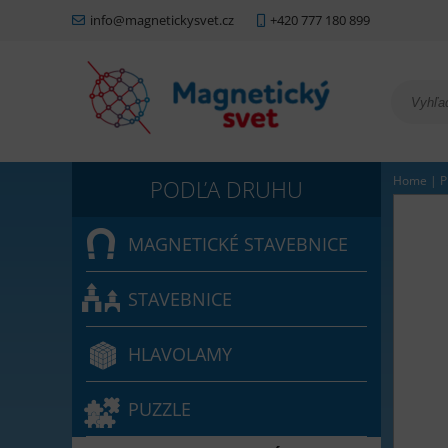
info@magnetickysvet.cz
+420 777 180 899
Home
|
P
MAGNETICKÉ STAVEBNICE
STAVEBNICE
HLAVOLAMY
PUZZLE