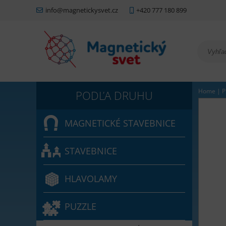
info@magnetickysvet.cz
+420 777 180 899
Home
|
P
MAGNETICKÉ STAVEBNICE
STAVEBNICE
HLAVOLAMY
PUZZLE