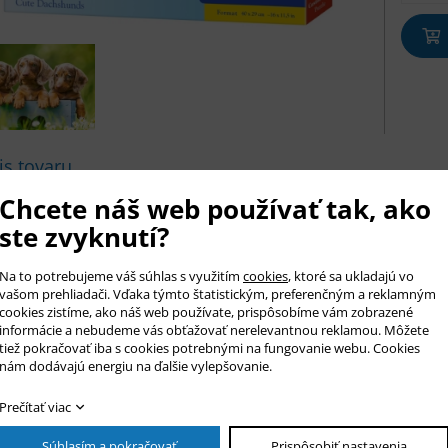
is tovaru
ie puzzle Castorland Premium s obrázkom pre deti od 6 rokov.
Chcete náš web používať tak, ako
e sa skladá z 100 väčších dielikov, ktoré sú z pevného a kvalitného
ste zvyknutí?
sť obrázka 40 x 29 cm. Veľkosť dielika cca 5 x 4 cm.
sť krabičky 32 x 22 x 5 cm.
Na to potrebujeme váš súhlas s využitím
cookies
, ktoré sa ukladajú vo
vašom prehliadači. Vďaka týmto štatistickým, preferenčným a reklamným
cookies zistíme, ako náš web používate, prispôsobíme vám zobrazené
informácie a nebudeme vás obťažovať nerelevantnou reklamou. Môžete
az na produkt
tiež pokračovať iba s cookies potrebnými na fungovanie webu. Cookies
nám dodávajú energiu na ďalšie vylepšovanie.
Prečítať viac
r *
o *
Súhlasím a pokračovať
Prispôsobiť nastavenia