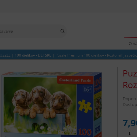
O n
UZZLE
|
100 dielikov - DETSKE
|
Puzzle Premium 100 dielikov - Roztomilí jazvečíc
Puz
Roz
Dopor
Dostup
7,