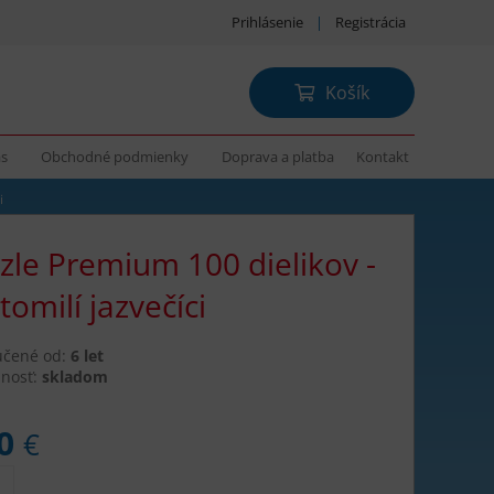
Prihlásenie
|
Registrácia
Košík
ás
Obchodné podmienky
Doprava a platba
Kontakt
i
zle Premium 100 dielikov -
tomilí jazvečíci
učené od:
6 let
nosť:
skladom
90
€