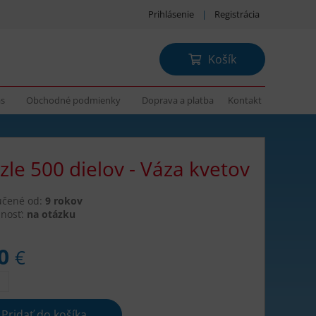
Prihlásenie
|
Registrácia
Košík
ás
Obchodné podmienky
Doprava a platba
Kontakt
zle 500 dielov - Váza kvetov
učené od:
9 rokov
nosť:
na otázku
70
€
Pridať do košíka