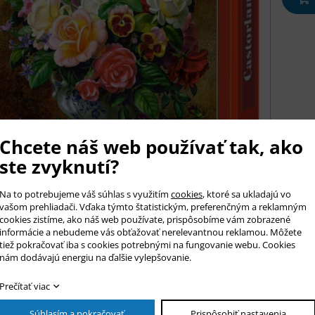
Chcete náš web používať tak, ako
ste zvyknutí?
Na to potrebujeme váš súhlas s využitím
cookies
, ktoré sa ukladajú vo
vašom prehliadači. Vďaka týmto štatistickým, preferenčným a reklamným
cookies zistíme, ako náš web používate, prispôsobíme vám zobrazené
informácie a nebudeme vás obťažovať nerelevantnou reklamou. Môžete
tiež pokračovať iba s cookies potrebnými na fungovanie webu. Cookies
is tovaru
nám dodávajú energiu na ďalšie vylepšovanie.
y puzzle Castorland s obrázkom alebo fotografiou pre väčšie deti i
Prečítať viac
zok sa skladá z 500 dielikov z pevného a kvalitného materiálu, kto
sť obrázka 47 x 33 cm. Veľkosť dielika cca 2,5 x 2 cm.
Súhlasím a pokračovať
Prispôsobiť nastavenia