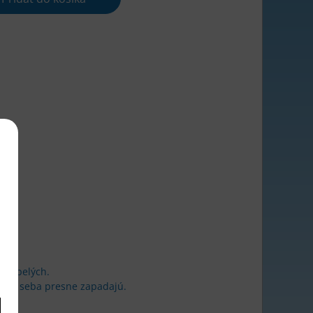
 dospelých.
ré do seba presne zapadajú.