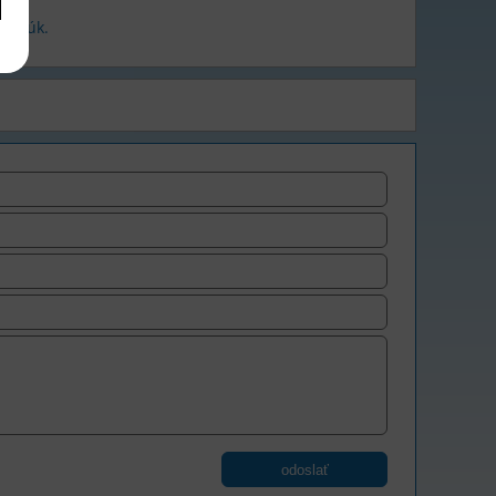
ku rúk.
odoslať