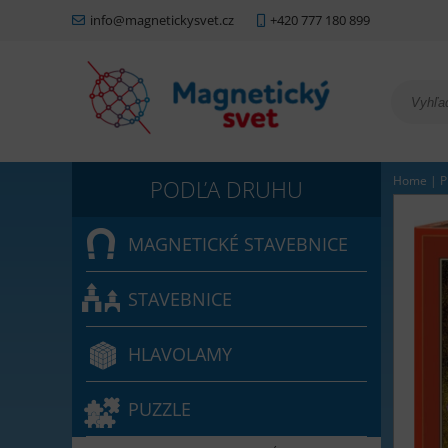
info@magnetickysvet.cz
+420 777 180 899
Home
|
P
MAGNETICKÉ STAVEBNICE
STAVEBNICE
HLAVOLAMY
PUZZLE