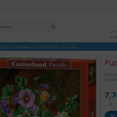
O n
UZZLE
|
500 dielikov
|
Puzzle 500 dielov - Váza kvetov
Puz
Dopor
Dostup
7,