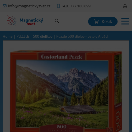
info@magnetickysvet.cz
+420 777 180 899
Košík
Home
|
PUZZLE
|
500 dielikov
|
Puzzle 500 dielov - Leto v Alpách