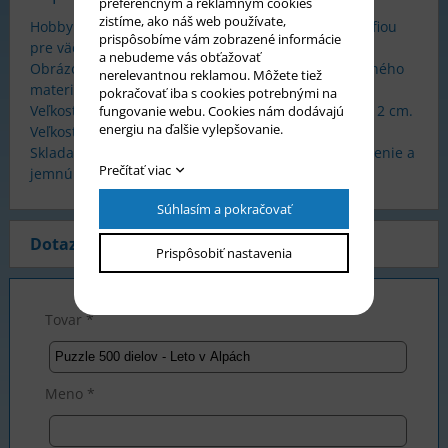
preferenčným a reklamným cookies
zistíme, ako náš web používate,
Hobby puzzle Castorland s obrázkom alebo fotografiou
prispôsobíme vám zobrazené informácie
pre väčšie deti i dospelých.
a nebudeme vás obťažovať
Obrázok sa skladá z 500 dielikov z pevného a kvalitného
nerelevantnou reklamou. Môžete tiež
materiálu, ktoré do seba presne zapadajú.
pokračovať iba s cookies potrebnými na
Veľkosť obrázka 47 x 33 cm. Veľkosť dielika cca 2,5 x 2 cm.
fungovanie webu. Cookies nám dodávajú
energiu na ďalšie vylepšovanie.
Veľkosť krabičky 32,5 x 22,5 x 5 cm.
Skladanie puzzle rozvíja predstavivosť, logické myslenie a
Prečítať viac
jemnú motoriku rúk.
Súhlasím a pokračovať
Dotaz na produkt
Prispôsobiť nastavenia
Tovar *
Meno *