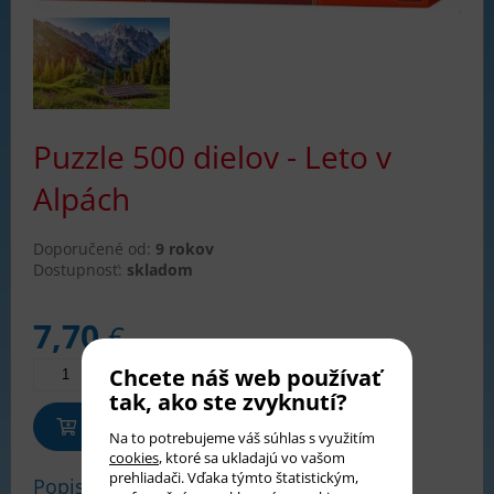
Puzzle 500 dielov - Leto v
Alpách
Doporučené od:
9 rokov
Dostupnosť:
skladom
7,70
€
Chcete náš web používať
tak, ako ste zvyknutí?
Pridať do košíka
Na to potrebujeme váš súhlas s využitím
cookies
, ktoré sa ukladajú vo vašom
prehliadači. Vďaka týmto štatistickým,
Popis tovaru