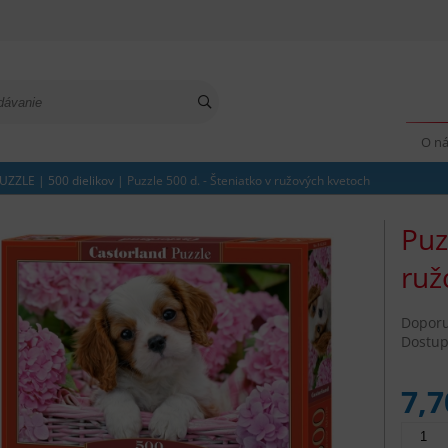
O n
UZZLE
|
500 dielikov
|
Puzzle 500 d. - Šteniatko v ružových kvetoch
Puz
ruž
Dopor
Dostup
7,