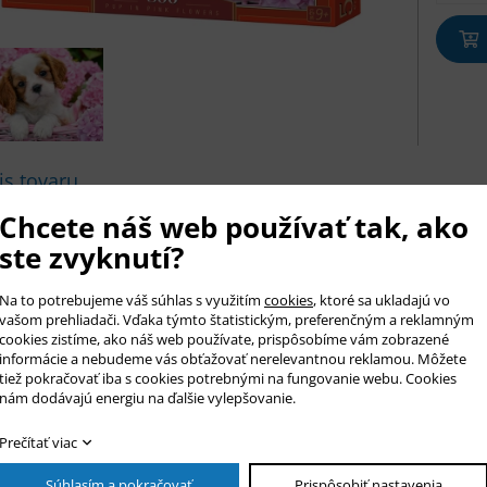
is tovaru
y puzzle Castorland s obrázkom alebo fotografiou pre väčšie deti i
Chcete náš web používať tak, ako
zok sa skladá z 500 dielikov z pevného a kvalitného materiálu, kto
ste zvyknutí?
sť obrázka 47 x 33 cm. Veľkosť dielika cca 2,5 x 2 cm.
sť krabičky 32,5 x 22,5 x 5 cm.
Na to potrebujeme váš súhlas s využitím
cookies
, ktoré sa ukladajú vo
anie puzzle rozvíja predstavivosť, logické myslenie a jemnú motori
vašom prehliadači. Vďaka týmto štatistickým, preferenčným a reklamným
cookies zistíme, ako náš web používate, prispôsobíme vám zobrazené
informácie a nebudeme vás obťažovať nerelevantnou reklamou. Môžete
tiež pokračovať iba s cookies potrebnými na fungovanie webu. Cookies
az na produkt
nám dodávajú energiu na ďalšie vylepšovanie.
Prečítať viac
r *
Súhlasím a pokračovať
Prispôsobiť nastavenia