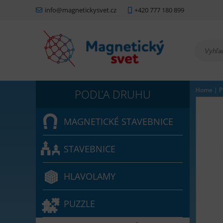
info@magnetickysvet.cz
+420 777 180 899
Home
|
P
MAGNETICKÉ STAVEBNICE
STAVEBNICE
HLAVOLAMY
PUZZLE