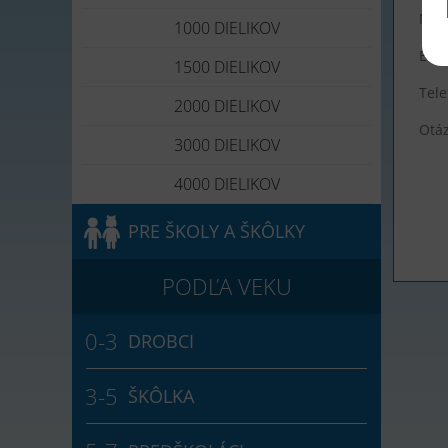
Men
1000 DIELIKOV
E-ma
1500 DIELIKOV
Tele
2000 DIELIKOV
Otá
3000 DIELIKOV
4000 DIELIKOV
PRE ŠKOLY A ŠKÔLKY
DROBCI
ŠKÔLKA