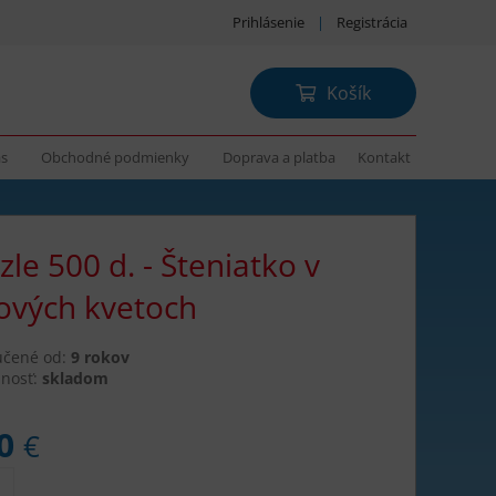
Prihlásenie
|
Registrácia
Košík
ás
Obchodné podmienky
Doprava a platba
Kontakt
zle 500 d. - Šteniatko v
ových kvetoch
učené od:
9 rokov
nosť:
skladom
70
€