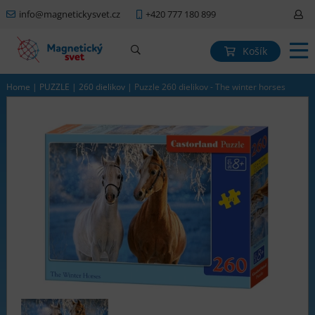
info@magnetickysvet.cz
+420 777 180 899
Košík
Home
|
PUZZLE
|
260 dielikov
|
Puzzle 260 dielikov - The winter horses