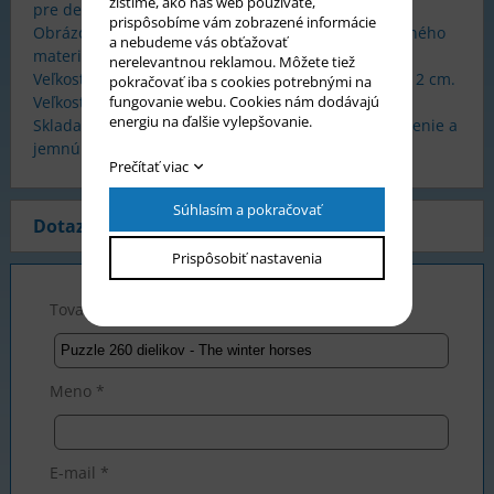
zistíme, ako náš web používate,
pre deti od 8 rokov.
prispôsobíme vám zobrazené informácie
Obrázok sa skladá z 260 dielikov z pevného a kvalitného
a nebudeme vás obťažovať
materiálu, ktoré do seba presne zapadajú.
nerelevantnou reklamou. Môžete tiež
Veľkosť obrázka 32 x 23 cm. Veľkosť dielika cca 2,5 x 2 cm.
pokračovať iba s cookies potrebnými na
fungovanie webu. Cookies nám dodávajú
Veľkosť krabičky 24,5 x 17,5 x 3,7 cm.
energiu na ďalšie vylepšovanie.
Skladanie puzzle rozvíja predstavivosť, logické myslenie a
jemnú motoriku rúk.
Prečítať viac
Súhlasím a pokračovať
Dotaz na produkt
Prispôsobiť nastavenia
Tovar *
Meno *
E-mail *