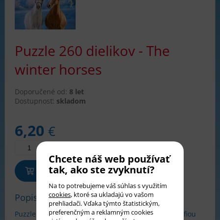
Puzzle 260 dielikov - The
winter horses
Doporučené od:
8 let
Dostupnosť:
skladom
6,20
€
Chcete náš web používať
tak, ako ste zvyknutí?
Pridať do košíka
Na to potrebujeme váš súhlas s využitím
cookies
, ktoré sa ukladajú vo vašom
Popis tovaru
prehliadači. Vďaka týmto štatistickým,
preferenčným a reklamným cookies
Puzzle Castorland Classic s obrázkom alebo fotografiou