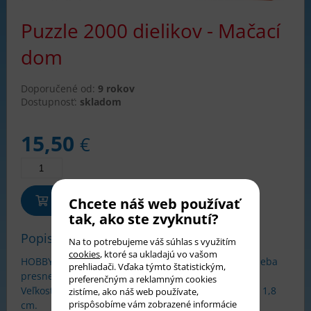
Puzzle 2000 dielikov - Mačací
dom
Doporučené od:
9 rokov
Dostupnosť:
skladom
15,50
€
Pridať do košíka
Chcete náš web používať
tak, ako ste zvyknutí?
Popis tovaru
Na to potrebujeme váš súhlas s využitím
cookies
, ktoré sa ukladajú vo vašom
HOBBY Puzzle Castorland - 2000 dielikov, ktoré do seba
prehliadači. Vďaka týmto štatistickým,
presne zapadajú.
preferenčným a reklamným cookies
Veľkosť obrázka 92 x 68 cm. Približná veľkosť dielika 1,8
zistíme, ako náš web používate,
prispôsobíme vám zobrazené informácie
cm.