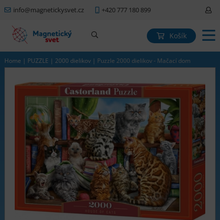
info@magnetickysvet.cz
+420 777 180 899
Košík
Home
|
PUZZLE
|
2000 dielikov
|
Puzzle 2000 dielikov - Mačací dom