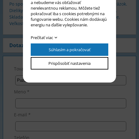
a nebudeme vás obťažovať
Po spojení všetkých dielikov získate požadovaný obrázok.
nerelevantnou reklamou. Môžete tiež
Dieliky sú z tvrdého, pevného, kvalitného materiálu.
pokračovať iba s cookies potrebnými na
Skladanie puzzle rozvíja kreatívne a logické myslenie.
fungovanie webu. Cookies nám dodávajú
Veľkosť krabice 38 x 26 x 5 cm.
energiu na ďalšie vylepšovanie.
Prečítať viac
Dotaz na produkt
Súhlasím a pokračovať
Prispôsobiť nastavenia
Tovar *
Meno *
E-mail *
Telefón