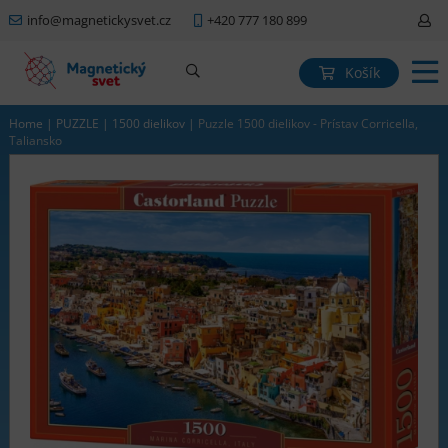
info@magnetickysvet.cz
+420 777 180 899
Košík
Home
|
PUZZLE
|
1500 dielikov
|
Puzzle 1500 dielikov - Prístav Corricella,
Taliansko