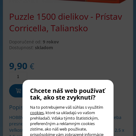
Puzzle 1500 dielikov - Prístav
Corricella, Taliansko
Doporučené od:
9 rokov
Dostupnosť:
skladom
9,90
€
Chcete náš web používať
Pridať do košíka
tak, ako ste zvyknutí?
Popis tovaru
Na to potrebujeme váš súhlas s využitím
cookies
, ktoré sa ukladajú vo vašom
HOBBY Puzzle Castorland - 1500 dielikov, ktoré do seba
prehliadači. Vďaka týmto štatistickým,
presne zapadajú.
preferenčným a reklamným cookies
zistíme, ako náš web používate,
Veľkosť obrázka 68 x 47 cm. Približná veľkosť dielika 2,5 x
prispôsobíme vám zobrazené informácie