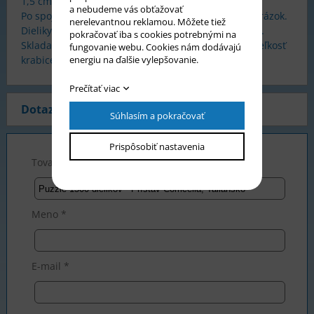
1,5 cm.
a nebudeme vás obťažovať
Po spojení všetkých dielikov získate požadovaný obrázok.
nerelevantnou reklamou. Môžete tiež
Dieliky sú z tvrdého, pevného, kvalitného materiálu.
pokračovať iba s cookies potrebnými na
Skladanie puzzle rozvíja predstavivosť a postreh. Veľkosť
fungovanie webu. Cookies nám dodávajú
krabice 35 x 25 x 5 cm.
energiu na ďalšie vylepšovanie.
Prečítať viac
Dotaz na produkt
Súhlasím a pokračovať
Prispôsobiť nastavenia
Tovar *
Meno *
E-mail *