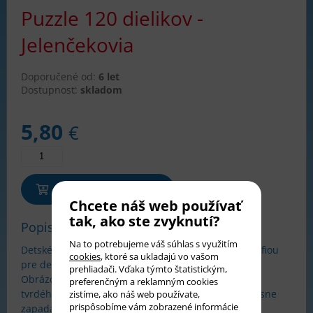
Puzzle 120 dielikov -
Jelenčekovia
Doporučené od:
6 let
Dostupnosť:
skladom
5,80
€
Pridať do košíka
Chcete náš web používať
tak, ako ste zvyknutí?
Popis tovaru
Na to potrebujeme váš súhlas s využitím
Detské puzzle Castorland s obrázkom alebo fotografiou
cookies
, ktoré sa ukladajú vo vašom
pre deti od 6 rokov.
prehliadači. Vďaka týmto štatistickým,
Obrázok je rozložený do 120 dielikov, vyrobených z
preferenčným a reklamným cookies
tvrdého a kvalitného materiálu. Dieliky do seba presne
zistíme, ako náš web používate,
prispôsobíme vám zobrazené informácie
zapadajú.