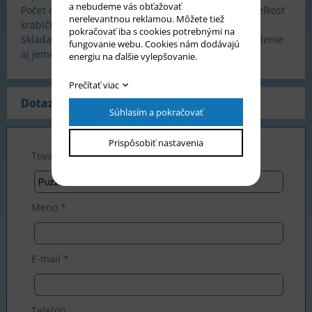
a nebudeme vás obťažovať
Počet dielikov 120, rozmer 1 dielika cca 4x2,5 cm. Veľkosť
nerelevantnou reklamou. Môžete tiež
krabičky 24,5x17,5x3,7 cm.
pokračovať iba s cookies potrebnými na
Skladanie puzzle rozvíja predstavivosť, logické myslenie
fungovanie webu. Cookies nám dodávajú
aj jemnú motoriku rúk.
energiu na ďalšie vylepšovanie.
Prečítať viac
Dotaz na produkt
Súhlasím a pokračovať
Prispôsobiť nastavenia
Tovar *
Meno *
E-mail *
Telefón