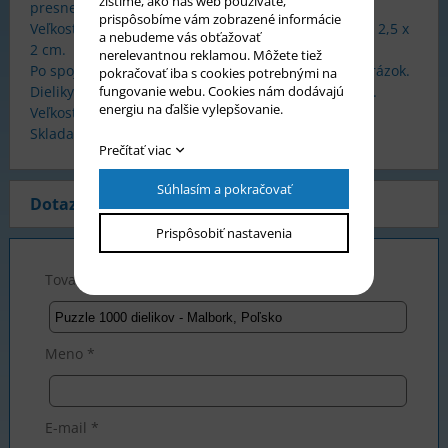
zistíme, ako náš web používate,
presne zapadajú.
prispôsobíme vám zobrazené informácie
Veľkosť obrázka 68 x 47 cm. Približná veľkosť dielika 2,5 x
a nebudeme vás obťažovať
2 cm.
nerelevantnou reklamou. Môžete tiež
Po spojení všetkých dielikov získate požadovaný obrázok.
pokračovať iba s cookies potrebnými na
fungovanie webu. Cookies nám dodávajú
Dieliky sú z tvrdého, pevného, kvalitného materiálu.
energiu na ďalšie vylepšovanie.
Veľkosť krabice 35 x 25 x 5 cm.
Skladanie puzzle rozvíja predstavivosť a postreh.
Prečítať viac
Súhlasím a pokračovať
Dotaz na produkt
Prispôsobiť nastavenia
Tovar *
Meno *
E-mail *