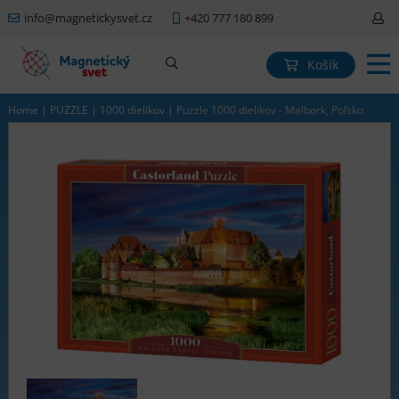
info@magnetickysvet.cz
+420 777 180 899
Košík
Home
|
PUZZLE
|
1000 dielikov
|
Puzzle 1000 dielikov - Malbork, Poľsko