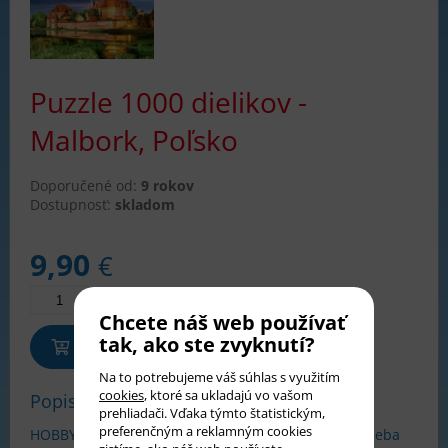
Puzzle 1000 dielikov -
Malbork, Poľsko
Doporučené od:
9 rokov
Dostupnosť:
skladom
9,90
€
Chcete náš web používať
tak, ako ste zvyknutí?
Pridať do košíka
Na to potrebujeme váš súhlas s využitím
cookies
, ktoré sa ukladajú vo vašom
Popis tovaru
prehliadači. Vďaka týmto štatistickým,
preferenčným a reklamným cookies
HOBBY Puzzle Castorland - 1000 dielikov, ktoré do seba