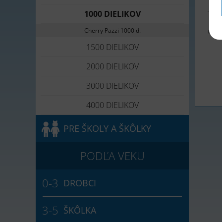
1000 DIELIKOV
Tele
Cherry Pazzi 1000 d.
Otá
1500 DIELIKOV
2000 DIELIKOV
3000 DIELIKOV
4000 DIELIKOV
PRE ŠKOLY A ŠKÔLKY
DROBCI
ŠKÔLKA