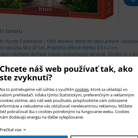
is tovaru
Y Puzzle Castorland - 1000 dielikov, ktoré do seba presne zapadaj
sť obrázka 68 x 47 cm. Približná veľkosť dielika 2,5 x 2 cm.
ojení všetkých dielikov získate požadovaný obrázok. Dieliky sú z t
sť krabice 35 x 25 x 5 cm.
Chcete náš web používať tak, ako
anie puzzle rozvíja predstavivosť a postreh.
ste zvyknutí?
az na produkt
Na to potrebujeme váš súhlas s využitím
cookies
, ktoré sa ukladajú vo
vašom prehliadači. Vďaka týmto štatistickým, preferenčným a reklamným
cookies zistíme, ako náš web používate, prispôsobíme vám zobrazené
informácie a nebudeme vás obťažovať nerelevantnou reklamou. Môžete
tiež pokračovať iba s cookies potrebnými na fungovanie webu. Cookies
r *
nám dodávajú energiu na ďalšie vylepšovanie.
o *
Prečítať viac
il *