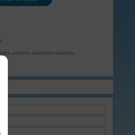
ú.
vrdého, pevného, kvalitného materiálu.