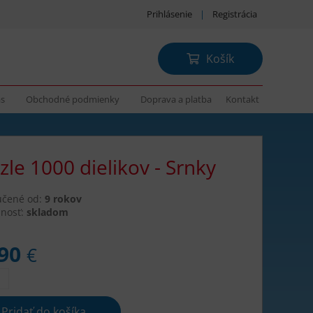
Prihlásenie
|
Registrácia
Košík
ás
Obchodné podmienky
Doprava a platba
Kontakt
zle 1000 dielikov - Srnky
učené od:
9 rokov
nosť:
skladom
,90
€
Pridať do košíka