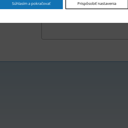
Súhlasím a pokračovať
Prispôsobiť nastavenia
fón
zka