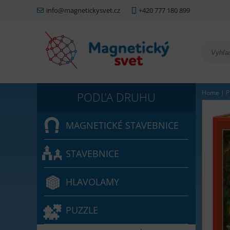
info@magnetickysvet.cz
+420 777 180 899
Home
|
P
MAGNETICKÉ STAVEBNICE
STAVEBNICE
HLAVOLAMY
PUZZLE