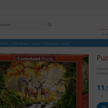
O n
UZZLE
|
1000 dielikov
|
Puzzle 1000 dielikov - Srnky
Puz
Dopor
Dostup
11