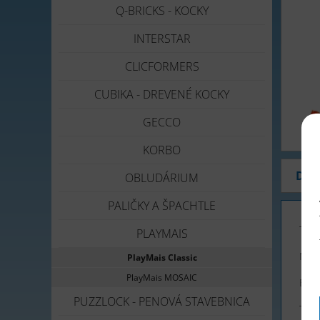
Q-BRICKS - KOCKY
INTERSTAR
CLICFORMERS
CUBIKA - DREVENÉ KOCKY
GECCO
KORBO
Dot
OBLUDÁRIUM
PALIČKY A ŠPACHTLE
Tova
PLAYMAIS
Men
PlayMais Classic
PlayMais MOSAIC
E-ma
PUZZLOCK - PENOVÁ STAVEBNICA
Tele