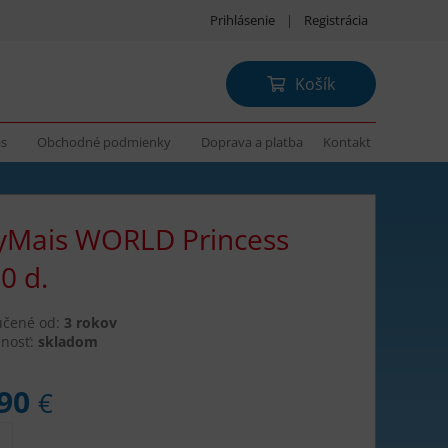
Prihlásenie
|
Registrácia
Košík
ás
Obchodné podmienky
Doprava a platba
Kontakt
yMais WORLD Princess
0 d.
učené od:
3 rokov
nosť:
skladom
,90
€