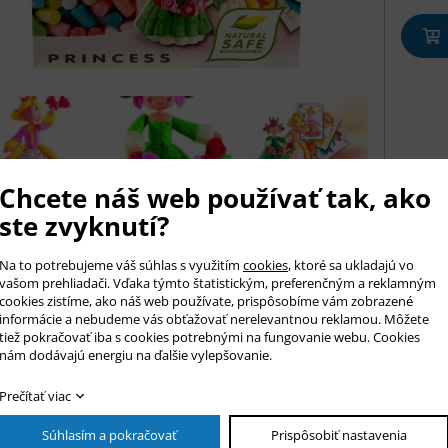
Chcete náš web používať tak, ako
ste zvyknutí?
az na produkt
Na to potrebujeme váš súhlas s využitím
cookies
, ktoré sa ukladajú vo
vašom prehliadači. Vďaka týmto štatistickým, preferenčným a reklamným
cookies zistíme, ako náš web používate, prispôsobíme vám zobrazené
informácie a nebudeme vás obťažovať nerelevantnou reklamou. Môžete
r *
tiež pokračovať iba s cookies potrebnými na fungovanie webu. Cookies
nám dodávajú energiu na ďalšie vylepšovanie.
o *
il *
Prečítať viac
fón
Súhlasím a pokračovať
Prispôsobiť nastavenia