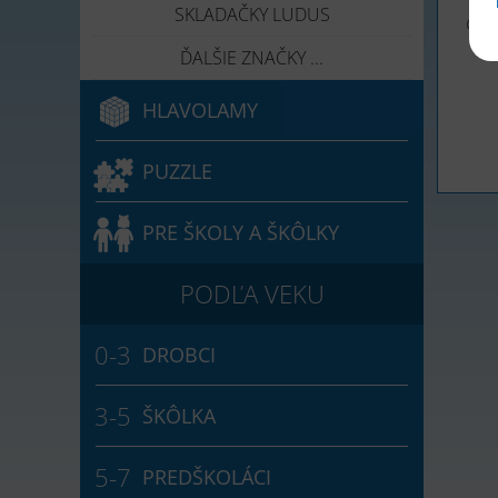
SKLADAČKY LUDUS
Otá
ĎALŠIE ZNAČKY ...
HLAVOLAMY
PUZZLE
PRE ŠKOLY A ŠKÔLKY
DROBCI
ŠKÔLKA
PREDŠKOLÁCI