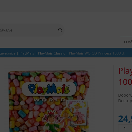
O n
tavebnice
|
PlayMais
|
PlayMais Classic
|
PlayMais WORLD Princess 1000 d.
Pla
100
Dopor
Dostup
24