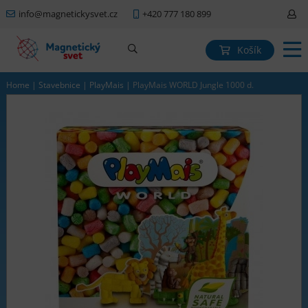
info@magnetickysvet.cz
+420 777 180 899
Košík
Home
|
Stavebnice
|
PlayMais
|
PlayMais WORLD Jungle 1000 d.