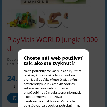
PlayMais WORLD Jungle 1000
d.
Chcete náš web používať
Doporučené od:
3 rokov
tak, ako ste zvyknutí?
Dostupnosť:
skladom
Na to potrebujeme váš súhlas s využitím
cookies
, ktoré sa ukladajú vo vašom
24,90
€
prehliadači. Vďaka týmto štatistickým,
preferenčným a reklamným cookies
zistíme, ako náš web používate,
prispôsobíme vám zobrazené informácie
a nebudeme vás obťažovať
Pridať do košíka
nerelevantnou reklamou. Môžete tiež
pokračovať iba s cookies potrebnými na