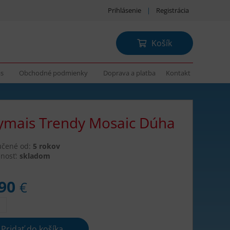
Prihlásenie
|
Registrácia
Košík
ás
Obchodné podmienky
Doprava a platba
Kontakt
ymais Trendy Mosaic Dúha
učené od:
5 rokov
nosť:
skladom
,90
€
Pridať do košíka