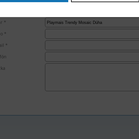
r *
o *
il *
fón
zka