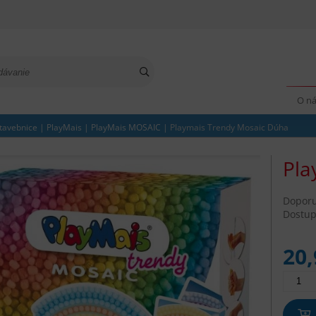
O n
tavebnice
|
PlayMais
|
PlayMais MOSAIC
|
Playmais Trendy Mosaic Dúha
Pla
Dopor
Dostup
20