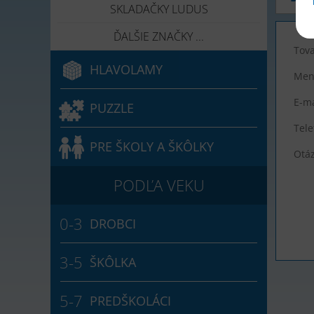
SKLADAČKY LUDUS
ĎALŠIE ZNAČKY ...
Tova
HLAVOLAMY
Men
E-ma
PUZZLE
Tele
PRE ŠKOLY A ŠKÔLKY
Otá
DROBCI
ŠKÔLKA
PREDŠKOLÁCI