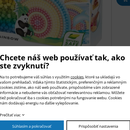
Chcete náš web používať tak, ako
ste zvyknutí?
is tovaru
Na to potrebujeme váš súhlas s využitím
cookies
, ktoré sa ukladajú vo
tívna stavebnica PlayMais MOSAIC Trendy Dúha obsahuje 3000 malýc
vašom prehliadači. Vďaka týmto štatistickým, preferenčným a reklamným
ých farbách. Dieliky majú tvar guličiek, ktoré sa vlepujú na obráz
cookies zistíme, ako náš web používate, prispôsobíme vám zobrazené
žíva sa lepidlo, guľôčky sa iba navlhčí a pritlačia.
informácie a nebudeme vás obťažovať nerelevantnou reklamou. Môžete
tívna stavebnica PlayMais Mosaic Trendy Dúha obsahuje okrem peno
tiež pokračovať iba s cookies potrebnými na fungovanie webu. Cookies
lôh z tvrdého papiera.
nám dodávajú energiu na ďalšie vylepšovanie.
né pre deti od 5 rokov.
Prečítať viac
Súhlasím a pokračovať
Prispôsobiť nastavenia
az na produkt