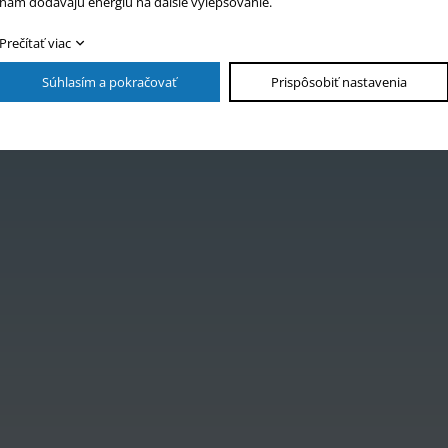
nám dodávajú energiu na ďalšie vylepšovanie.
Prečítať viac
Súhlasím a pokračovať
Prispôsobiť nastavenia