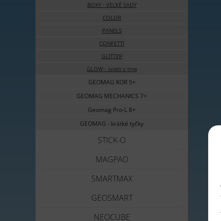
BOXY - VEĽKÉ SADY
COLOR
PANELS
CONFETTI
GLITTER
GLOW - svieti v tme
GEOMAG KOR 5+
GEOMAG MECHANICS 7+
Geomag Pro-L 8+
GEOMAG - krátké tyčky
STICK-O
MAGPAD
SMARTMAX
GEOSMART
NEOCUBE