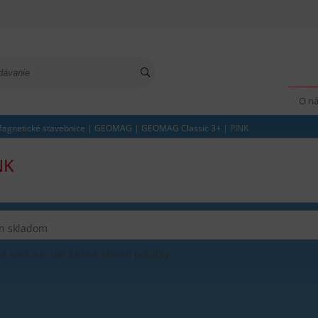
O n
agnetické stavebnice
|
GEOMAG
|
GEOMAG Classic 3+
|
PINK
NK
n skladom
ie neobsahuje žádné aktivní položky