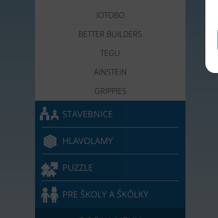
IOTOBO
BETTER BUILDERS
TEGU
AINSTEIN
GRIPPIES
STAVEBNICE
HLAVOLAMY
PUZZLE
PRE ŠKOLY A ŠKÔLKY