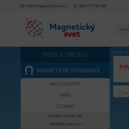
info@magnetickysvet.cz
+420 777 180 899
Home
|
M
PI
MAGNETICKÉ STAVEBNICE
MAGFORMERS
Le
WABI
Kategor
GEOMAG
GEOMAG MAGICUBE
GEOMAG Classic 3+