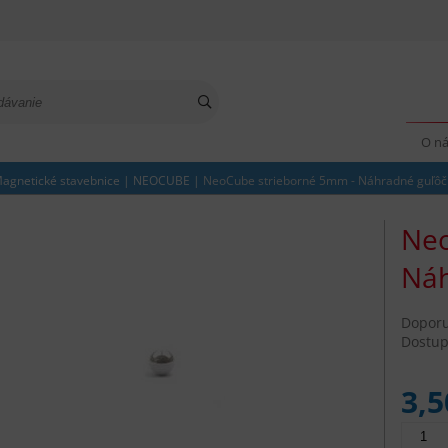
O n
agnetické stavebnice
|
NEOCUBE
|
NeoCube strieborné 5mm - Náhradné guľôč
Neo
Náh
Dopor
Dostup
3,