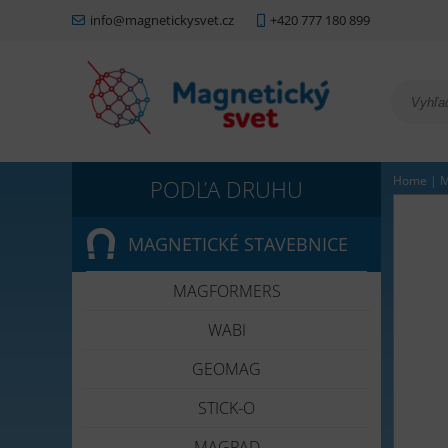
info@magnetickysvet.cz
+420 777 180 899
Home
|
M
MAGNETICKÉ STAVEBNICE
MAGFORMERS
WABI
GEOMAG
STICK-O
MAGPAD