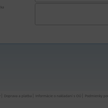
zka
y
Doprava a platba
Informácie o nakladaní s OÚ
Podmienky pou