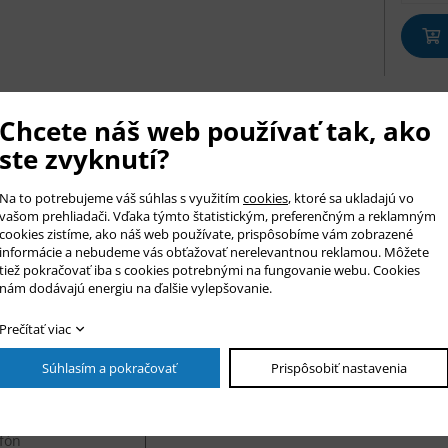
is tovaru
Chcete náš web používať tak, ako
a sa vám nepríjemná vec? Stratili ste jednu alebo viac neodymovych
ste zvyknutí?
ajte a objednajte si 10 ks.
rnenie: Toto nie je hračka. Neocube sa skladá z veľmi silných magn
Na to potrebujeme váš súhlas s využitím
cookies
, ktoré sa ukladajú vo
vašom prehliadači. Vďaka týmto štatistickým, preferenčným a reklamným
cookies zistíme, ako náš web používate, prispôsobíme vám zobrazené
informácie a nebudeme vás obťažovať nerelevantnou reklamou. Môžete
az na produkt
tiež pokračovať iba s cookies potrebnými na fungovanie webu. Cookies
nám dodávajú energiu na ďalšie vylepšovanie.
r *
Prečítať viac
o *
Súhlasím a pokračovať
Prispôsobiť nastavenia
il *
fón