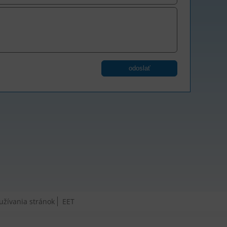
odoslať
žívania stránok
EET