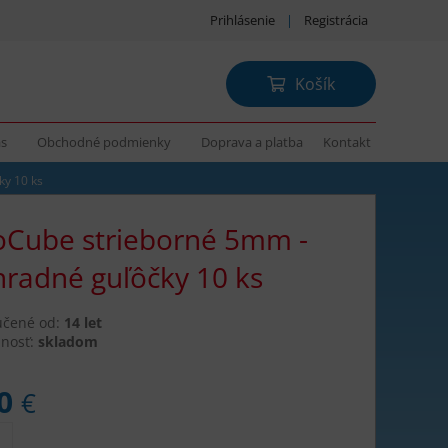
Prihlásenie
|
Registrácia
Košík
ás
Obchodné podmienky
Doprava a platba
Kontakt
ky 10 ks
Cube strieborné 5mm -
radné guľôčky 10 ks
učené od:
14 let
nosť:
skladom
50
€