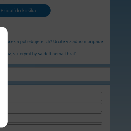
Pridať do košíka
 guľôček a potrebujete ich? Určite v žiadnom prípade
etov, s ktorými by sa deti nemali hrať.