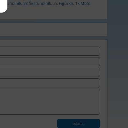
 Päťuholník, 2x Šesťuholník, 2x Figúrka, 1x Moto
odoslať