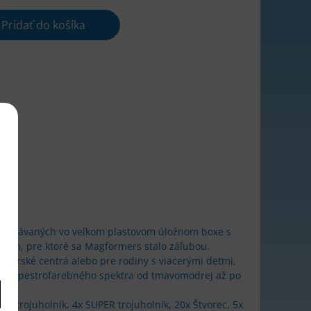
Pridať do košíka
áv dodávaných vo veľkom plastovom úložnom boxe s
 tým, pre ktoré sa Magformers stalo záľubou.
materské centrá alebo pre rodiny s viacerými deťmi,
 škálu pestrofarebného spektra od tmavomodrej až po
ký trojuholník, 4x SUPER trojuholník, 20x Štvorec, 5x