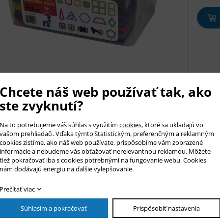
Chcete náš web používať tak, ako
ste zvyknutí?
Na to potrebujeme váš súhlas s využitím
cookies
, ktoré sa ukladajú vo
vašom prehliadači. Vďaka týmto štatistickým, preferenčným a reklamným
cookies zistíme, ako náš web používate, prispôsobíme vám zobrazené
is tovaru
informácie a nebudeme vás obťažovať nerelevantnou reklamou. Môžete
tiež pokračovať iba s cookies potrebnými na fungovanie webu. Cookies
er box Magformers (102 dieliov) je jedna z veľkokapacitných zost
nám dodávajú energiu na ďalšie vylepšovanie.
kovým uzáverom, ktorý ponúka skutočne dostatočný tvorivý priestor
ároveň o veľmi vhodný druh stavebnice pre školy a škôlky, herne, 
Prečítať viac
é oceňujú kúzlo kolektívneho tvorenia. Dieliky opäť pokrývajú celú
vo žltú.
Súhlasím a pokračovať
Prispôsobiť nastavenia
ter boxe nájdete 102 dielikov Magformers: 20x Trojuholník, 8x Vyso