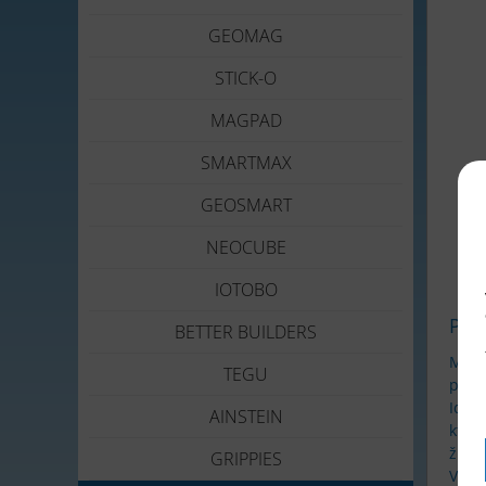
GEOMAG
STICK-O
MAGPAD
SMARTMAX
GEOSMART
NEOCUBE
IOTOBO
Pop
BETTER BUILDERS
Mast
TEGU
prac
Ide z
AINSTEIN
ktor
žiari
GRIPPIES
V Mas