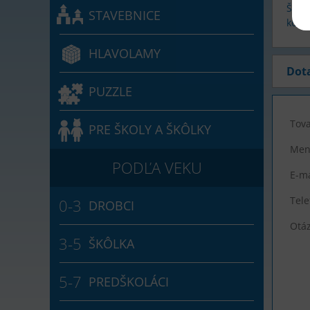
Štvor
STAVEBNICE
kolie
HLAVOLAMY
Dot
PUZZLE
Tova
PRE ŠKOLY A ŠKÔLKY
Men
E-ma
Tele
DROBCI
Otá
ŠKÔLKA
PREDŠKOLÁCI