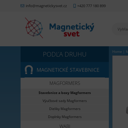
info@magnetickysvet.cz
+420 777 180 899
Home
|
M
MAGNETICKÉ STAVEBNICE
MAGFORMERS
Stavebnice a boxy Magformers
Výučbové sady Magformers
Dieliky Magformers
Doplnky Magformers
WABI