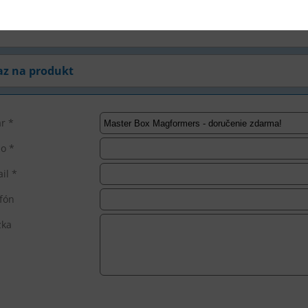
ec s kruhovým otvorom, 5x Mriežka, 5x Štvorec s fixnou výplňou, 4x
sko, 2x Kolieska
az na produkt
r *
o *
il *
fón
zka