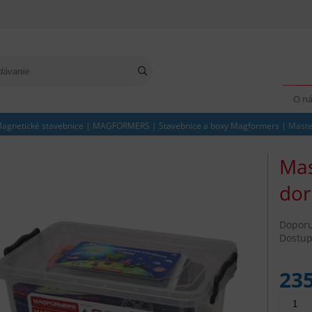
O n
agnetické stavebnice
|
MAGFORMERS
|
Stavebnice a boxy Magformers
|
Maste
Mas
dor
Dopor
Dostup
23