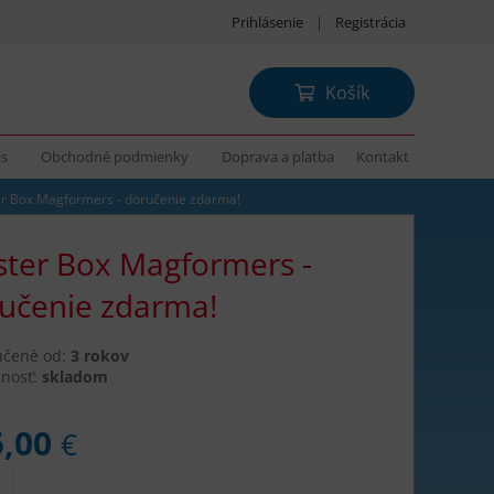
Prihlásenie
|
Registrácia
Košík
ás
Obchodné podmienky
Doprava a platba
Kontakt
r Box Magformers - doručenie zdarma!
ter Box Magformers -
učenie zdarma!
učené od:
3 rokov
nosť:
skladom
5,00
€