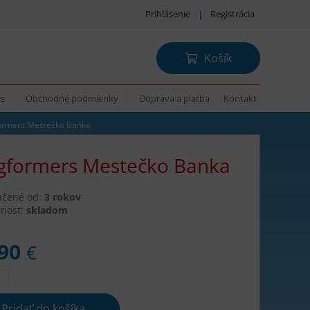
Prihlásenie
|
Registrácia
Košík
ás
Obchodné podmienky
Doprava a platba
Kontakt
rmers Mestečko Banka
formers Mestečko Banka
učené od:
3 rokov
nosť:
skladom
,90
€
Pridať do košíka