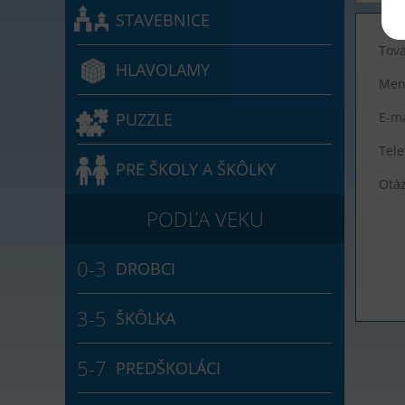
STAVEBNICE
Tova
HLAVOLAMY
Men
PUZZLE
E-ma
Tele
PRE ŠKOLY A ŠKÔLKY
Otá
DROBCI
ŠKÔLKA
PREDŠKOLÁCI