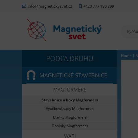
info@magnetickysvet.cz
+420 777 180 899
Home
|
M
MAGNETICKÉ STAVEBNICE
MAGFORMERS
Stavebnice a boxy Magformers
Výučbové sady Magformers
Dieliky Magformers
Doplnky Magformers
WABI