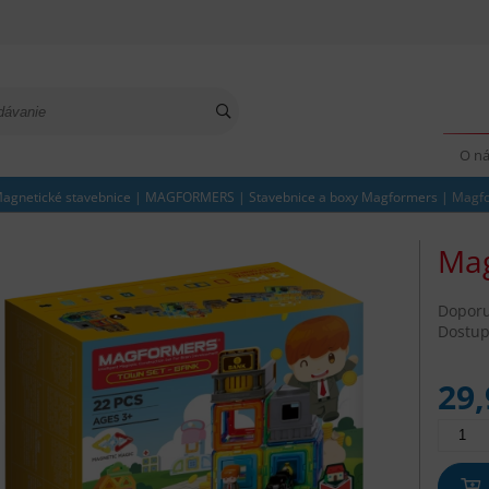
O n
agnetické stavebnice
|
MAGFORMERS
|
Stavebnice a boxy Magformers
|
Magfo
Mag
Dopor
Dostup
29