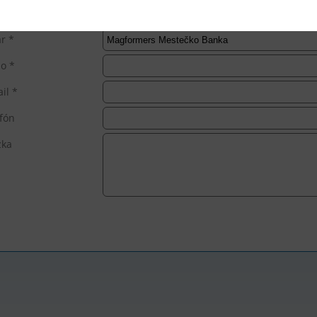
r *
o *
il *
fón
zka