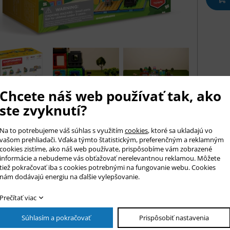
Chcete náš web používať tak, ako
ste zvyknutí?
is tovaru
ormers Mestečko Banka obsahuje 12 magnetických tvarov a 10 fun
Na to potrebujeme váš súhlas s využitím
cookies
, ktoré sa ukladajú vo
avovať rôzne architektonicky riešené stavby bankového domu podľa v
vašom prehliadači. Vďaka týmto štatistickým, preferenčným a reklamným
cookies zistíme, ako náš web používate, prispôsobíme vám zobrazené
ormers získajú vaše stavby na veľkosti a rôznorodosti. Výsledné st
informácie a nebudeme vás obťažovať nerelevantnou reklamou. Môžete
ej strany zrejmé vonkajšie kontúry stavby a z druhej interiérové r
tiež pokračovať iba s cookies potrebnými na fungovanie webu. Cookies
nám dodávajú energiu na ďalšie vylepšovanie.
né pre kreatívne kombinovanie s ostatnými sadami série "MESTEČK
Prečítať viac
Súhlasím a pokračovať
Prispôsobiť nastavenia
az na produkt