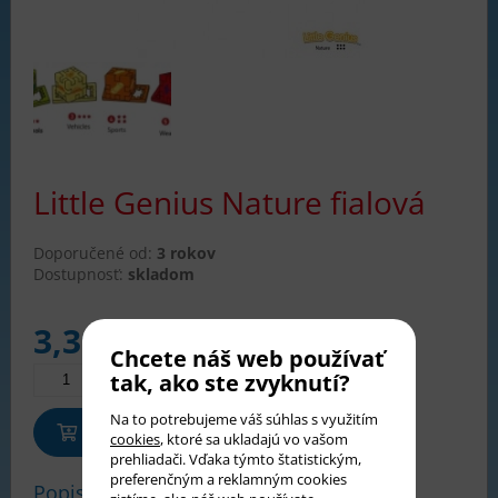
Little Genius Nature fialová
Doporučené od:
3 rokov
Dostupnosť:
skladom
3,30
€
Chcete náš web používať
tak, ako ste zvyknutí?
Na to potrebujeme váš súhlas s využitím
Pridať do košíka
cookies
, ktoré sa ukladajú vo vašom
prehliadači. Vďaka týmto štatistickým,
preferenčným a reklamným cookies
Popis tovaru