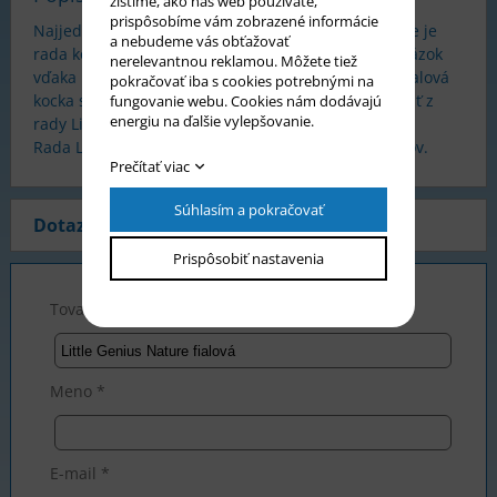
zistíme, ako náš web používate,
prispôsobíme vám zobrazené informácie
Najjednoduchšia z kolekcie hlavolamov Happy Cube je
a nebudeme vás obťažovať
rada kociek Little Genius. Na každom dieliku je obrázok
nerelevantnou reklamou. Môžete tiež
vďaka ktorému viete, ako má byť dielik natočený. Fialová
pokračovať iba s cookies potrebnými na
kocka s prírodnými motívmi má najvyššiu obtiažnosť z
fungovanie webu. Cookies nám dodávajú
energiu na ďalšie vylepšovanie.
rady Little Genius - Happy Cube.
Rada Little Genius je určená pre deti od 3 do 7 rokov.
Prečítať viac
Súhlasím a pokračovať
Dotaz na produkt
Prispôsobiť nastavenia
Tovar *
Meno *
E-mail *