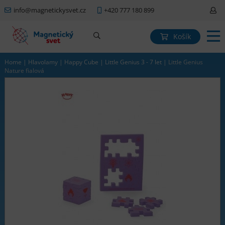
info@magnetickysvet.cz
+420 777 180 899
Košík
Home
|
Hlavolamy
|
Happy Cube
|
Little Genius 3 - 7 let
|
Little Genius
Nature fialová