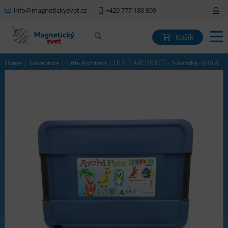
info@magnetickysvet.cz
+420 777 180 899
Košík
Home
|
Stavebnice
|
Little Architect
|
LITTLE ARCHITECT - Zvieratká - 630 d.