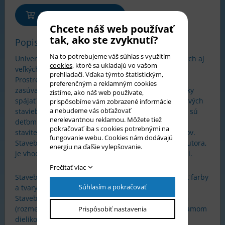
Pridať do košíka
Chcete náš web používať
tak, ako ste zvyknutí?
Popis tovaru
Na to potrebujeme váš súhlas s využitím
Univerzálny stavebnica Little Architect zaujme malých aj
cookies
, ktoré sa ukladajú vo vašom
veľkých konštruktérov.
prehliadači. Vďaka týmto štatistickým,
Prostredníctvom dielikov v tvare tehličiek, ktoré sa
preferenčným a reklamným cookies
zasúvajú do seba, takže je pre deti jednoduché kocky
zistíme, ako náš web používate,
spájať aj oddeľovať, možno vytvárať mnoho zaujímavých
prispôsobíme vám zobrazené informácie
a nebudeme vás obťažovať
stavieb, postáv i zvieratiek, ako v 2D, tak v 3D. Karty sú
nerelevantnou reklamou. Môžete tiež
deťom predlohou pri stavaní, tehličky si môžu malí
pokračovať iba s cookies potrebnými na
stavitelia pripraviť vopred podľa farieb a počtu kusov.
fungovanie webu. Cookies nám dodávajú
Stavebnica Little Architect je dielom austrálskeho autora,
energiu na ďalšie vylepšovanie.
je vhodná do škôl, škôlok aj voľnočasových zariadení.
Prečítať viac
Stavebnica rozvíja jemnú motoriku, učí rozpoznávať farby
Súhlasím a pokračovať
a tvary, podporuje priestorovú predstavivosť.
Stavebnica obsahuje 630 dielikov v rôznych farbách
(rozmer dielika 1-4 cm), 8 plastových kariet so zoznamom
Prispôsobiť nastavenia
dielikov a obrázkom zvieratka.