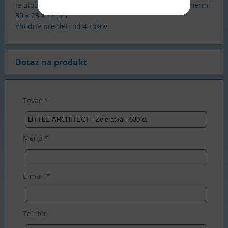
Je uložená v praktickom uzatvárateľnom boxe s rozmermi
30 x 25 x 13 cm.
Vhodné pre deti od 4 rokov.
Dotaz na produkt
Tovar *
Meno *
E-mail *
Telefón