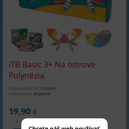
iTB Basic 3+ Na ostrove
Polynézia
Doporučené od:
3 rokov
Dostupnosť:
skladom
19,90
€
Chcete náš web používať