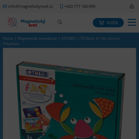
info@magnetickysvet.cz
+420 777 180 899
Košík
Home
|
Magnetické stavebnice
|
iOTOBO
|
iTB Basic 3+ Na ostrove
Polynézia