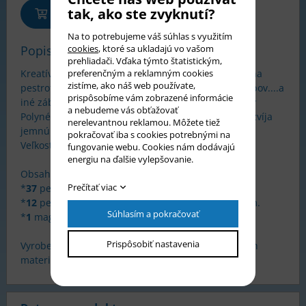
tak, ako ste zvyknutí?
Pridať do košíka
Na to potrebujeme váš súhlas s využitím
cookies
, ktoré sa ukladajú vo vašom
Popis tovaru
prehliadači. Vďaka týmto štatistickým,
preferenčným a reklamným cookies
Kreatívna magnetická skladačka v ktorej sa skladá na
zistíme, ako náš web používate,
pestrofarebných predlohách " Vtáčiky, Delfíny, Krabov....a
prispôsobíme vám zobrazené informácie
iné zábavné zvieratká zo slnkom zaliateho ostrova v
a nebudeme vás obťažovať
Polynézií". Iba 3 tvary a kreatívne skladanie. Hra rozvíja
nerelevantnou reklamou. Môžete tiež
jemnú motoriku, tvorivosť a celkový intelekt dieťaťa.
pokračovať iba s cookies potrebnými na
Veľkosť balenia: 225 x 270 x 40 mm.
fungovanie webu. Cookies nám dodávajú
energiu na ďalšie vylepšovanie.
Obsah balenia:
Prečítať viac
*
37
penových magnetiek so vzormi, veľkosť 43 mm.
*
12
pestrofarebných predlôh, veľkosť 195 x 150 mm.
Súhlasím a pokračovať
*
1
magnetická podložka, veľkosť 180 x 225 mm.
Prispôsobiť nastavenia
Vyrobené vo Francúzsku z kvalitných certifikovaných
materiálov.