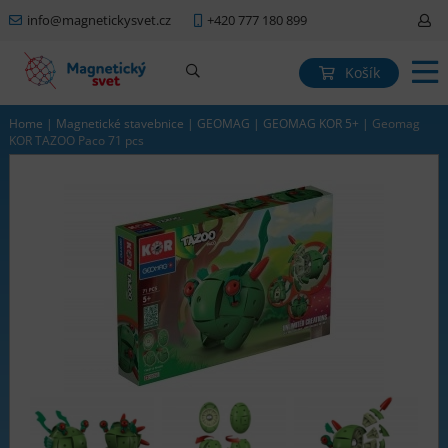
info@magnetickysvet.cz
+420 777 180 899
Košík
Home
|
Magnetické stavebnice
|
GEOMAG
|
GEOMAG KOR 5+
|
Geomag
KOR TAZOO Paco 71 pcs