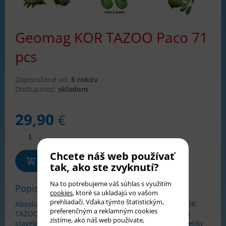
Geomag KOR TAZOO Paco 71
pcs
Doporučené od:
5 rokov
Dostupnosť:
skladom
29,90
€
Chcete náš web používať
Pridať do košíka
tak, ako ste zvyknutí?
Na to potrebujeme váš súhlas s využitím
Popis tovaru
cookies
, ktoré sa ukladajú vo vašom
prehliadači. Vďaka týmto štatistickým,
Absolútna novinka od firmy GEOMAG!Stavebnica KOR
preferenčným a reklamným cookies
TAZOO Paco obsahuje celkom 71 dielikov. Základom
zistíme, ako náš web používate,
stavebnice je veľká poniklovaná gulička, plastové dieliky