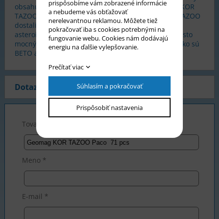
prispôsobíme vám zobrazené informácie
obsahujúce magnet a ďalšie komponenty.Geomag KOR
a nebudeme vás obťažovať
TAZOO Paco - stvorenie, ktoré sa usídlilo v lesoch.TAZOO
nerelevantnou reklamou. Môžete tiež
dostali na svet vďaka geomagnetické búrke KOR
pokračovať iba s cookies potrebnými na
asteroidov. Mnoho z týchto asteroidov vytvorilo miesto
fungovanie webu. Cookies nám dodávajú
mocných Proteonov, zábavná a legrační stvorenia ako sú
energiu na ďalšie vylepšovanie.
BETO a PACO.
Prečítať viac
Dotaz na produkt
Súhlasím a pokračovať
Prispôsobiť nastavenia
Tovar *
Meno *
E-mail *