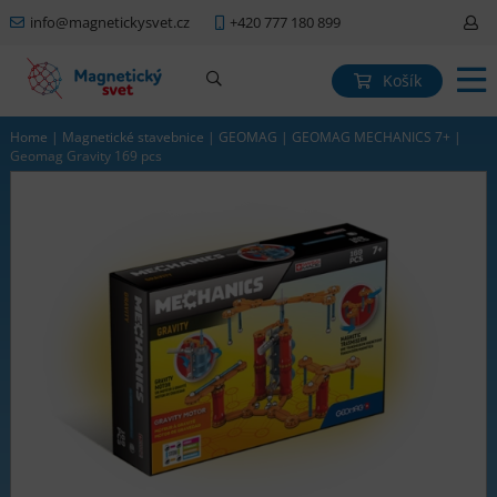
info@magnetickysvet.cz
+420 777 180 899
Košík
Home
|
Magnetické stavebnice
|
GEOMAG
|
GEOMAG MECHANICS 7+
|
Geomag Gravity 169 pcs