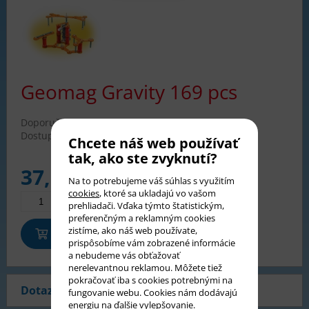
Geomag Gravity 169 pcs
Doporučené od:
7 rokov
Dostupnosť:
skladom
Chcete náš web používať
tak, ako ste zvyknutí?
37,90
€
Na to potrebujeme váš súhlas s využitím
cookies
, ktoré sa ukladajú vo vašom
prehliadači. Vďaka týmto štatistickým,
preferenčným a reklamným cookies
zistíme, ako náš web používate,
Pridať do košíka
prispôsobíme vám zobrazené informácie
a nebudeme vás obťažovať
nerelevantnou reklamou. Môžete tiež
pokračovať iba s cookies potrebnými na
Dotaz na produkt
Video
fungovanie webu. Cookies nám dodávajú
energiu na ďalšie vylepšovanie.