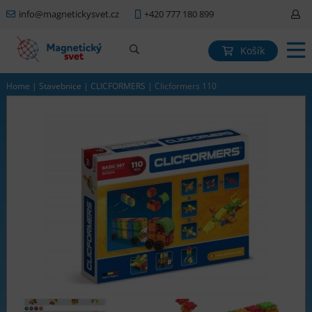
info@magnetickysvet.cz
+420 777 180 899
Košík
Home
|
Stavebnice
|
CLICFORMERS
|
Clicformers 110