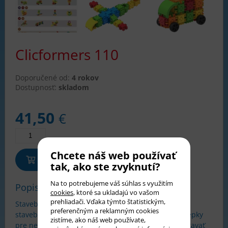
Clicformers 110
Doporučené od:
4 rokov
Dostupnosť:
skladom
41,50
€
Chcete náš web používať
Pridať do košíka
tak, ako ste zvyknutí?
Na to potrebujeme váš súhlas s využitím
Popis tovaru
cookies
, ktoré sa ukladajú vo vašom
prehliadači. Vďaka týmto štatistickým,
Stavebnica Clicformers 110 dielov obsahuje 78
preferenčným a reklamným cookies
stavebných dielov, 32 dielov príslušenstva a samolepky
zistíme, ako náš web používate,
pre neobmedzenú zábavu. S touto sadou môžete stavať