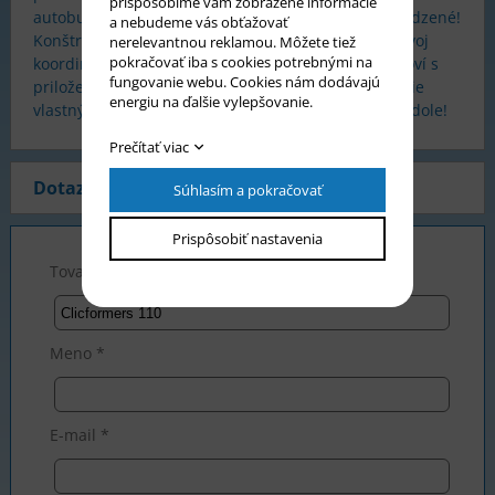
prispôsobíme vám zobrazené informácie
autobus, kačicu alebo robota, možnosti sú neobmedzené!
a nebudeme vás obťažovať
Konštrukčné hračky Clicformers sú ideálne pre rozvoj
nerelevantnou reklamou. Môžete tiež
pokračovať iba s cookies potrebnými na
koordinácie detí vo veku 4-12 rokov. Až budete hotoví s
fungovanie webu. Cookies nám dodávajú
priloženými návodmi, môžete pracovať na vytváranie
energiu na ďalšie vylepšovanie.
vlastných nápadov. Pre inšpiráciu pozrite na video dole!
Prečítať viac
Dotaz na produkt
Súhlasím a pokračovať
Prispôsobiť nastavenia
Tovar *
Meno *
E-mail *